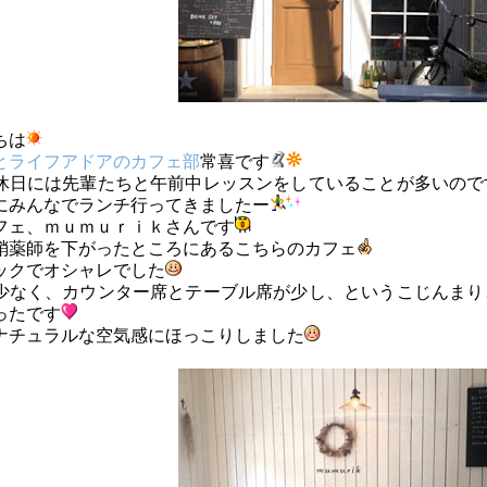
ちは
とライフアドアのカフェ部
常喜です
休日には先輩たちと午前中レッスンをしていることが多いので
にみんなでランチ行ってきましたー
フェ、ｍｕｍｕｒｉｋさんです
蛸薬師を下がったところにあるこちらのカフェ
ックでオシャレでした
少なく、カウンター席とテーブル席が少し、というこじんまり
ったです
ナチュラルな空気感にほっこりしました