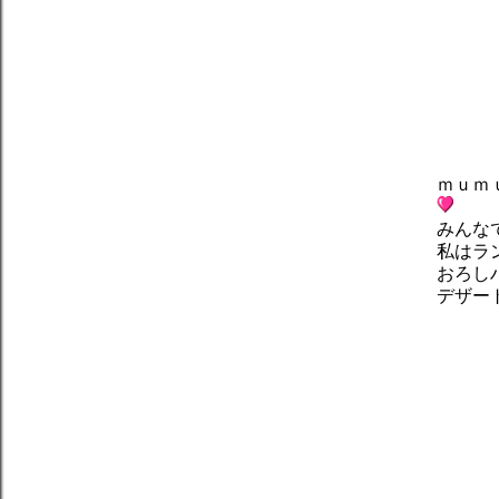
ｍｕｍ
みんな
私はラ
おろし
デザー