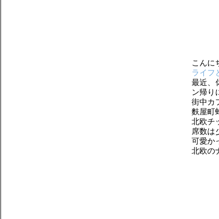
こんに
ライフ
最近、
ン帰り
街中カ
麩屋町
北欧チ
席数は
可愛か
北欧の