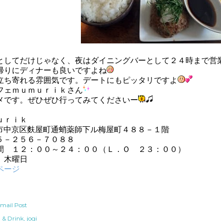
としてだけじゃなく、夜はダイニングバーとして２４時まで営
帰りにディナーも良いですよね
立ち寄れる雰囲気です。デートにもピッタリですよ
フェｍｕｍｕｒｉｋさん
メです。ぜひぜひ行ってみてくださいー
ｕｒｉｋ
市中京区麩屋町通蛸薬師下ル梅屋町４８８－１階
５－２５６－７０８８
間 １２：００～２４：００（Ｌ．Ｏ ２３：００）
 木曜日
ページ
mail Post
 & Drink
jogi