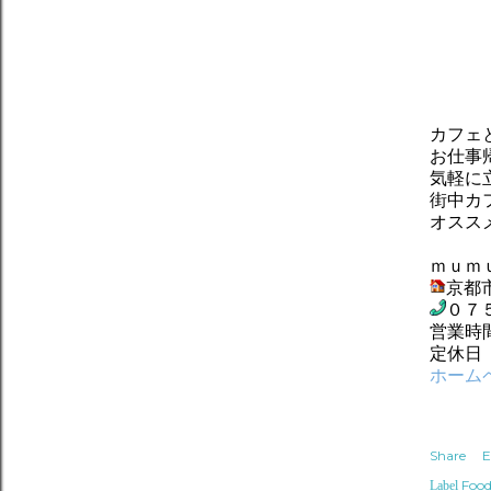
カフェ
お仕事
気軽に
街中カ
オスス
ｍｕｍ
京都
０７
営業時
定休日
ホーム
Share
E
Food
Label