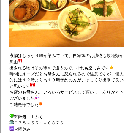
煮物はしっかり味が染みていて、自家製のお漬物も数種類が
沢山
出される物はその時々で違うので、それも楽しみです
時間にルーズだとお母さんに怒られるので注意ですが、個人
的には１２時よりも１３時予約の方が、ゆっくり出来て良い
と思います
お店のお母さん、いろいろサービスして頂いて、ありがとう
ございました
ご馳走様でした
御飯処 山ふく
０７５－５５１－０８７６
火曜休み