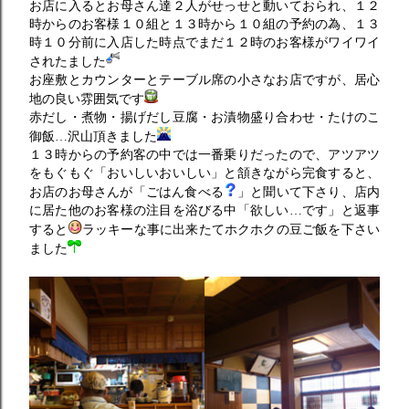
お店に入るとお母さん達２人がせっせと動いておられ、１２
時からのお客様１０組と１３時から１０組の予約の為、１３
時１０分前に入店した時点でまだ１２時のお客様がワイワイ
されたました
お座敷とカウンターとテーブル席の小さなお店ですが、居心
地の良い雰囲気です
赤だし・煮物・揚げだし豆腐・お漬物盛り合わせ・たけのこ
御飯…沢山頂きました
１３時からの予約客の中では一番乗りだったので、アツアツ
をもぐもぐ「おいしいおいしい」と頷きながら完食すると、
お店のお母さんが「ごはん食べる
」と聞いて下さり、店内
に居た他のお客様の注目を浴びる中「欲しい…です」と返事
すると
ラッキーな事に出来たてホクホクの豆ご飯を下さい
ました