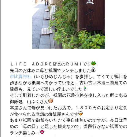
ＬＩＦＥ ＡＤＯＲＥ店長のＲＵＭＩです
先日のお休みに母と祇園でランチしました
市比賣神社
（いちひめじんじゃ）を参拝し、てくてく鴨川を
歩きながら祇園へ向かっていると、古い古い木造三階建ての
建築も、見ていて楽しい佇まいでした
そして到着したのが、祇園の花遊小路を少し入った所にある
御飯処 山ふくさん
本屋さんで母が見つけたお店で、１８００円のお定まり定食
が食べられる老舗の御飯屋さんです
あまり祇園で御飯をいただく事自体無いのですが、今日は早
めの「母の日」と題した観光なので、普段行かない祇園での
ランチ楽しみ～