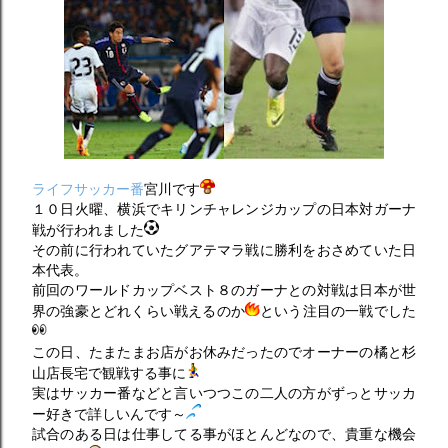
ライフサッカー番
宮川です
１０日火曜、横浜でキリンチャレンジカップの日本対ガーナ
戦が行われました
その前に行われていたグアテマラ戦に勝利をおさめていた日
本代表。
前回のワールドカップベスト８のガーナとの対戦は日本が世
界の強豪とどれくらい戦えるのか
という注目の一戦でした
この日、たまたまお店がお休みだったのでオーナーの橘と杉
山店長宅で観戦する事に
実はサッカー番などと言いつつこの二人の方がずっとサッカ
ー好きで詳しいんです～
試合のある日は仕事してる事がほとんどなので、貴重な機会