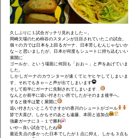
久しぶりに１試合ガッチリ見れました～。
岡崎欠場のため柿谷のスタメンが注目されていたこの試合。
個々の力では日本を上回るガーナ、日本苦しむんじゃないか
な～と思いましたが、日本が何度もシュートに持ち込むいい
展開に
ゴールか、という場面に何回も「おお～」と声をあげていま
した。
しかしガーナのカウンターが速くてヒヤヒヤしてしまいま
す、それでもきゃ～と声が出てしまいます
そして前半にガーナに先制されてしまいます…
なんとか前半に追い付きたい所でしたがそのまま後半へ。
すると後半は驚く展開に
追い付きたいところでさすがの香川のシュートがゴール
皆で大喜び。しかもそのあとも遠藤、本田と追加点
強豪ガーナに３－１で勝利
いや～良い試合でしたね
最近失点の多かった日本でしたが１点に抑え、しかも３点も