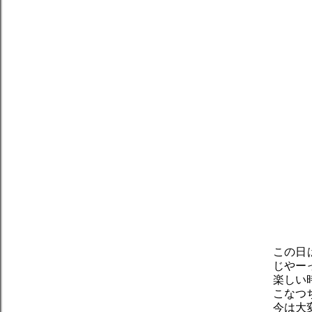
この日
じやー
楽しい
こなつ
今は大