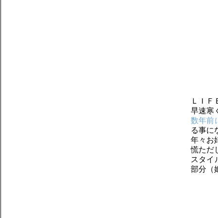
ＬＩＦ
早速寒
数年前
る事に
年々お
慌ただ
スタイ
部分（