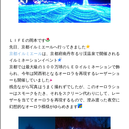
ＬＩＦＥの岡本です
先日、京都イルミエールへ行ってきました
京都イルミエール
は、京都府南丹市るり渓温泉で開催される
イルミネーションイベント
京都では最大級の１００万球のＬＥＤイルミネーションで飾
られ、今年は関西初となるオーロラを再現するレーザーショ
ーも開催していました
残念ながら写真はうまく撮れずでしたが、このオーロラショ
ーはスモークをたき、それをスクリーン代わりにして、レー
ザーを当ててオーロラを再現するもので、澄み渡った夜空に
幻想的なオーロラ模様がゆらめきます