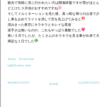
観光で気軽に見に行かれたい方は開催終盤ですが雪がほとん
どとけた３月頃がおすすめですね
そしてイルミネーションを見た後、真っ暗な帰りの山道で少
し車を止めてライトを消して空を見上げてみると
澄みきった夜空にキラキラとキレイな星達
派手さは無いものの、これもやっぱり素敵でした
寒い３月でしたが、たくさんのキラキラを見る事が出来て大
満足な１日でした
Share
Email Post
Events
ooki
Label
NEWER POSTS
OLDER POSTS
HOME