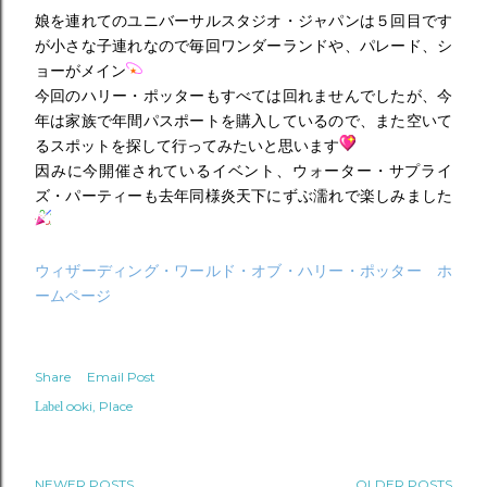
娘を連れてのユニバーサルスタジオ・ジャパンは５回目です
が小さな子連れなので毎回ワンダーランドや、パレード、シ
ョーがメイン
今回のハリー・ポッターもすべては回れませんでしたが、今
年は家族で年間パスポートを購入しているので、また空いて
るスポットを探して行ってみたいと思います
因みに今開催されているイベント、ウォーター・サプライ
ズ・パーティーも去年同様炎天下にずぶ濡れで楽しみました
ウィザーディング・ワールド・オブ・ハリー・ポッター ホ
ームページ
Share
Email Post
ooki
Place
Label
NEWER POSTS
OLDER POSTS