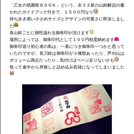
「乙女の祇園祭ＢＯＯＫ」という、全３３基の山鉾解説の書
かれたガイドブック付きで、１５００円なり
持ち歩き易い小さめサイズとデザインの可愛さに即決しまし
た
各山鉾ごとに個性溢れる御朱印が頂けます
場所によっては、御朱印代として１００円程度納めます
御朱印巡り初心者の私は、一基につき御朱印一つかと思って
いたのですが、長刀鉾は御朱印が３種類あったり、芦刈山は
ボリューム満点だったり…気付けばページ足りないかも
焦って途中から所狭しと詰め込み気味になってしまいました