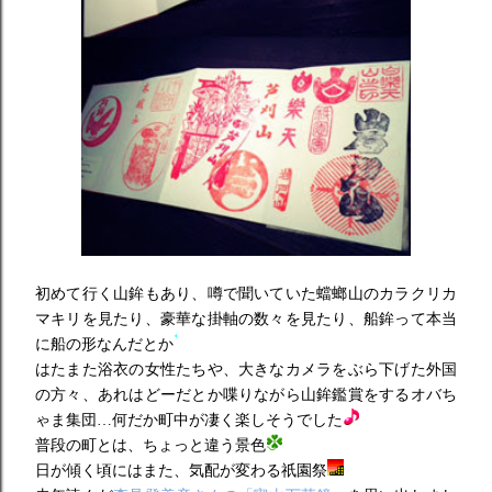
初めて行く山鉾もあり、噂で聞いていた蟷螂山のカラクリカ
マキリを見たり、豪華な掛軸の数々を見たり、船鉾って本当
に船の形なんだとか
はたまた浴衣の女性たちや、大きなカメラをぶら下げた外国
の方々、あれはどーだとか喋りながら山鉾鑑賞をするオバち
ゃま集団…何だか町中が凄く楽しそうでした
普段の町とは、ちょっと違う景色
日が傾く頃にはまた、気配が変わる祇園祭