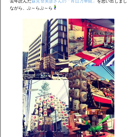
去年読んだ
森見登美彦さんの「宵山万華鏡」
を思い出しまし
ながら、ぶ～らぶ～ら