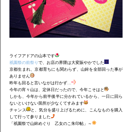
ライフアドアの山本です
祇園祭の前祭り
で、お店の界隈は大変賑やかでした
京都生まれ、京都育ちにも関わらず、山鉾を全部回った事が
ありません
昨年も回ると言いながは行かず…
今年の宵々山は、定休日だったので、今年こそはと
しかも、今年から前半後半に分かれているから、一日に回ら
ないといけない箇所が少なくてすみます
チャンス
と、気分を盛り上げるために、こんなものを購入
して行って参りました
「祇園祭で山鉾めぐり 乙女のこ朱印帖」～