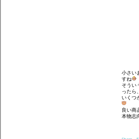
小さい
すね
そうい
ったら
いくつ
良い商
本物志
Share
E