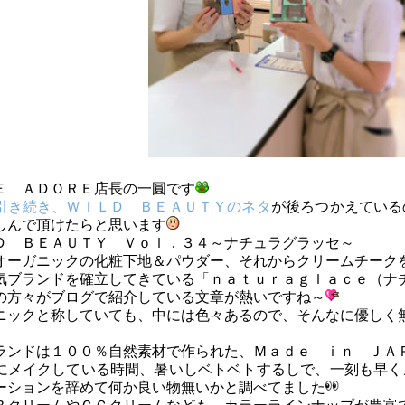
Ｅ ＡＤＯＲＥ店長の一圓です
引き続き、ＷＩＬＤ ＢＥＡＵＴＹのネタ
が後ろつかえている
しんで頂けたらと思います
Ｄ ＢＥＡＵＴＹ Ｖｏｌ．３４～ナチュラグラッセ～
オーガニックの化粧下地＆パウダー、それからクリームチーク
気ブランドを確立してきている「ｎａｔｕｒａｇｌａｃｅ（ナ
の方々がブログで紹介している文章が熱いですね～
ニックと称していても、中には色々あるので、そんなに優しく
ランドは１００％自然素材で作られた、Ｍａｄｅ ｉｎ ＪＡ
にメイクしている時間、暑いしベトベトするしで、一刻も早く
ーションを辞めて何か良い物無いかと調べてました