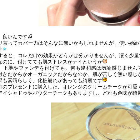
、良いんです
リ言ってカバー力はそんなに無いかもしれませんが、使い始め
す
すると、コレだけの効果かどうかは分かりませんが、凄く少量
なのに、付けてても肌ストレスがナイというか
、下地やファンデを付けても、何も違和感は勿論感じません
付きだからかオーガニックだからなのか、肌が苦しく無い感じ
果も素晴らしく、化粧崩れがあっても綺麗です
姉のプレゼントに購入した、オレンジのクリームチークが可愛
アイシャドゥやパウダーチークもありますし、どれも色味が綺