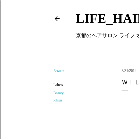
LIFE_HA
京都のヘアサロン ライフ
Share
8/31/2014
ＷＩ
Labels
Beauty
ichien