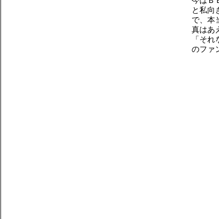
今はＢ
と私向
で、本
真はあ
「それ
のファ