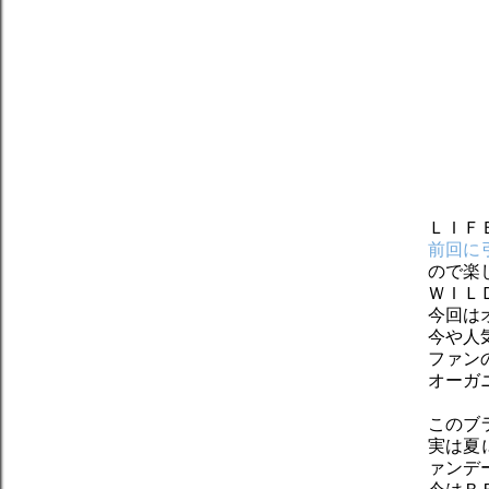
ＬＩＦ
前回に
ので楽
ＷＩＬ
今回は
今や人
ファン
オーガ
このブ
実は夏
ァンデ