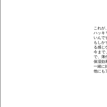
これが
ハッキ
いんで
もしか
る感じ
今まで
で、薄
保湿効
一緒に
他にも