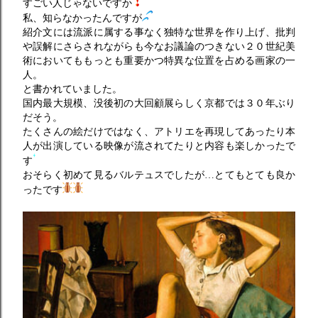
すごい人じゃないですか
私、知らなかったんですが
紹介文には流派に属する事なく独特な世界を作り上げ、批判
や誤解にさらされながらも今なお議論のつきない２０世紀美
術においてももっとも重要かつ特異な位置を占める画家の一
人。
と書かれていました。
国内最大規模、没後初の大回顧展らしく京都では３０年ぶり
だそう。
たくさんの絵だけではなく、アトリエを再現してあったり本
人が出演している映像が流されてたりと内容も楽しかったで
す
おそらく初めて見るバルテュスでしたが…とてもとても良か
ったです