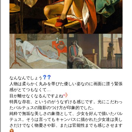
なんなんでしょう
人物は柔らかく丸みを帯びた優しい姿なのに画面に漂う緊張
感がとてつもなくて…
目が離せなくなるんですよね
特異な存在、というのがうなずける感じです。光にこだわっ
たバルテュスの陰影のつけ方が印象的でした。
純粋で無垢な美しさの象徴として、少女を好んで描いたバル
テュス。そうは言ってもキャンバスに描かれた少女達は美し
さだけでなく物憂さや影、または官能性までも感じさせます