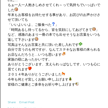
のに…
もぉ一人一人抱きしめさせてくれ～って気持ちでいっぱいで
した
年末もお客様をお待たせする事があり、お詫びのお声かけさ
せて頂いても
「いいよいいよ、ご飯食べた
」
「時間あるし待ってるから、皆を笑顔にしてあげてきて
」
など、感激のあまり一冊の本でも出せそうなお言葉をいつも
返して下さいます
写真はそんなお言葉と共に頂いた差し入れです
自分で言うのも何ですが、なんてステキなお客様の来られる
お店なんだろうと…いつも思います
家族の様にあったかいです。
ありがとうございます、支えられっぱなしです、いつも心に
居てくれます
２０１４年ありがとうございました
今年も何とぞ宜しくお願い申し上げます
皆様のご健康とご多幸をお祈り申し上げます
Share
Email Post