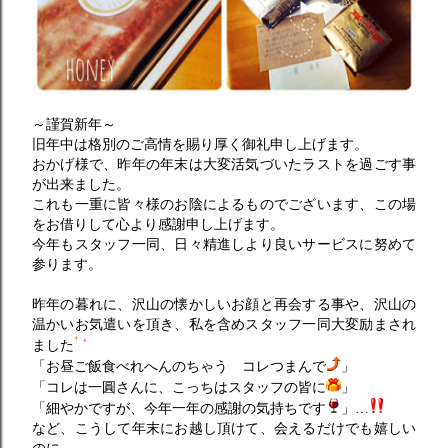
～謹賀新年～
旧年中は格別のご高情を賜り厚く御礼申し上げます。
おかげ様で、昨年の年末は大変活気づいたラストを過ごす事
が出来ました。
これも一重に皆々様のお陰によるものでございます、この場
をお借りして心より感謝申し上げます。
今年もスタッフ一同、日々精進しより良いサービスに努めて
参ります。
昨年の暮れに、沢山の懐かしいお顔と再会する事や、沢山の
温かいお気遣いを頂き、私を含めスタッフ一同大変励まされ
ました
「お昼ご飯食べれへんのちゃう コレつまんで
」
「コレは一圓さんに、こっちはスタッフの皆に
」
「細やかですが、今年一年の感謝の気持ちです
」…
など、こうして年末にお越し頂けて、会えるだけでも嬉しい