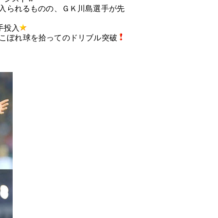
入られるものの、ＧＫ川島選手が先
手投入
こぼれ球を拾ってのドリブル突破