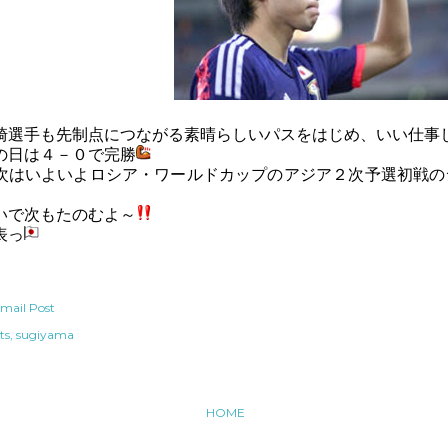
崎選手も先制点につながる素晴らしいパスをはじめ、いい仕事
の日は４－０で完勝
次はいよいよロシア・ワールドカップのアジア２次予選初戦の
いで次もたのむよ～
表っ
mail Post
ts
sugiyama
HOME