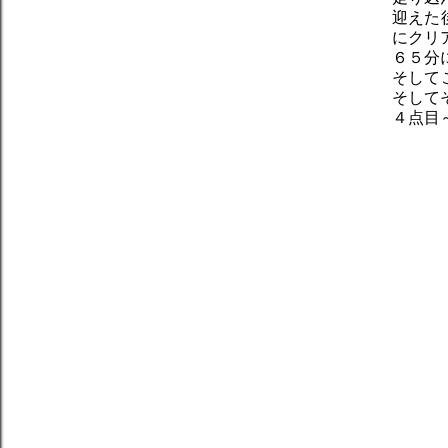
迎えた
にクリ
６５分
そして
そして
４点目