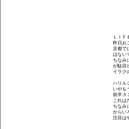
ＬＩＦ
昨日お
京都で
はない
ちなみ
が駄目
イラク
ハリル
いやも
前半３
これは
ちなみ
からい
注目は