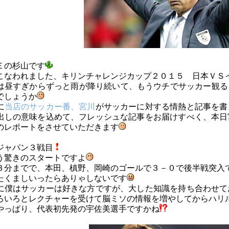
Ｅの杉山です
こなわれました、キリンチャレンジカップ２０１５ 日本ＶＳ
は昼すぎからずっと雨が降り続いて、もうウチでサッカー観る
でしょうか
に
当店のサッカー番、宮川
がサッカーに対する情熱と記事を書
出しの意味を込めて、フレッシュな記事をお届けすべく、本日
のレポートをさせていただきます
ジャパン３戦目
う驚きのスタートですよ
３分までで、本田、槙野、岡崎のゴールで３－０で後半戦突入
たくましいったらありゃしないです
に僕はサッカーは好きな方ですが、大した知識を持ち合わせて
ろいろとレクチャーを受けて脳ミソの情報を増やしてからハリ
やっぱり、代表初先発の宇佐美選手ですかね