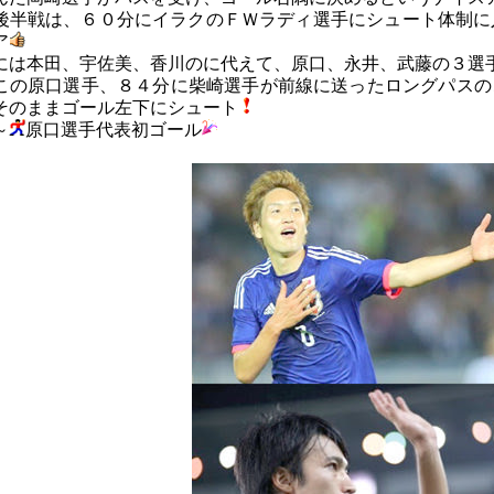
後半戦は、６０分にイラクのＦＷラディ選手にシュート体制に
ア
には本田、宇佐美、香川のに代えて、原口、永井、武藤の３選
この原口選手、８４分に柴崎選手が前線に送ったロングパスの
そのままゴール左下にシュート
～
原口選手代表初ゴール