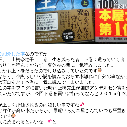
ご紹介した本
なのですが。
王」 上橋奈穂子 上巻：生き残った者 下巻：還っていく者
わりしか読んでおらず、夏休みの間に一気読みしました。
しかも上下巻だったのでしり込みしていたのです
ばらく、小説らしい小説を読んでおらず本離れに自分の事なが
は面白すぎて本当に一気に読んでしまいました。
この本をブログに書いた時は上橋先生が国際アンデルセン賞を
ていたのですが、今回下巻を買いに行ってなんと２０１５年本
が正しく評価されるのは嬉しい事ですね
け評価が高い本だからか、最近いろん本屋さんでいつも平置き
のです
人に読まれるといいな～
と。