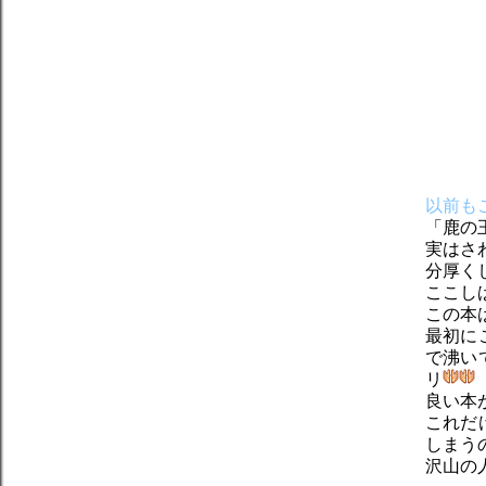
以前も
「鹿の
実はさ
分厚く
ここし
この本
最初に
で沸い
リ
良い本
これだ
しまう
沢山の