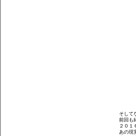
そして
前回も
２０１
あの現