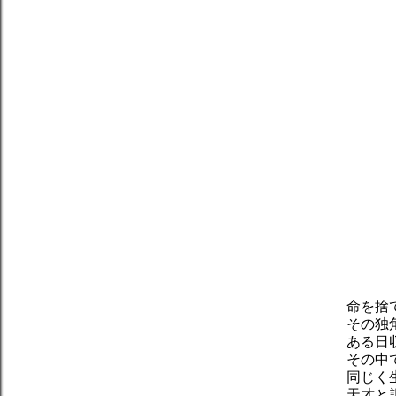
命を捨
その独
ある日
その中
同じく
天才と