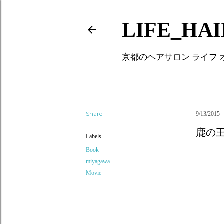
LIFE_HA
京都のヘアサロン ライフ
Share
9/13/2015
鹿の
Labels
Book
miyagawa
Movie