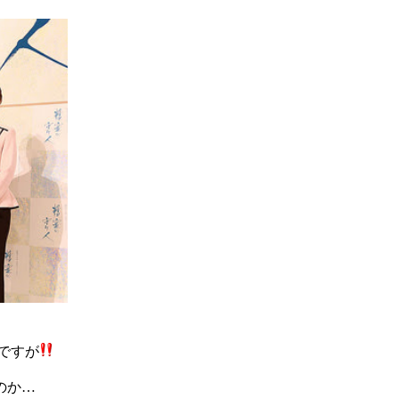
ですが
のか…