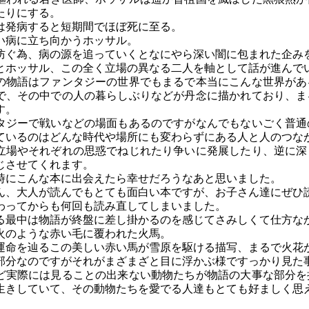
たりにする。
は発病すると短期間でほぼ死に至る。
い病に立ち向かうホッサル。
防ぐ為、病の源を追っていくとなにやら深い闇に包まれた企み
とホッサル、この全く立場の異なる二人を軸として話が進んで
の物語はファンタジーの世界でもまるで本当にこんな世界があ
で、その中での人の暮らしぶりなどが丹念に描かれており、ま
す。
タジーで戦いなどの場面もあるのですがなんでもないごく普通
ているのはどんな時代や場所にも変わらずにある人と人のつな
立場やそれぞれの思惑でねじれたり争いに発展したり、逆に深
じさせてくれます。
時にこんな本に出会えたら幸せだろうなあと思いました。
ん、大人が読んでもとても面白い本ですが、お子さん達にぜひ
わってからも何回も読み直してしまいました。
る最中は物語が終盤に差し掛かるのを感じてさみしくて仕方な
火のような赤い毛に覆われた火馬。
運命を辿るこの美しい赤い馬が雪原を駆ける描写、まるで火花
部分なのですがそれがまざまざと目に浮かぶ様ですっかり見た
ど実際には見ることの出来ない動物たちが物語の大事な部分を
生きしていて、その動物たちを愛でる人達もとても好ましく思