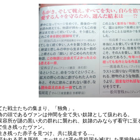
てた戦士たちの集まり、「独角」。
角の頭であるヴァンは仲間を全て失い奴隷として扱われる。
収容所が謎の黒い犬の群れに襲われ、奴隷のみならず看守に至
で生き残ったヴァン。
生き残った赤子を見つけ、共に脱走する…。
謳われる若き医師、ホッサルは遥か昔祖国を滅ぼした黒狼熱が