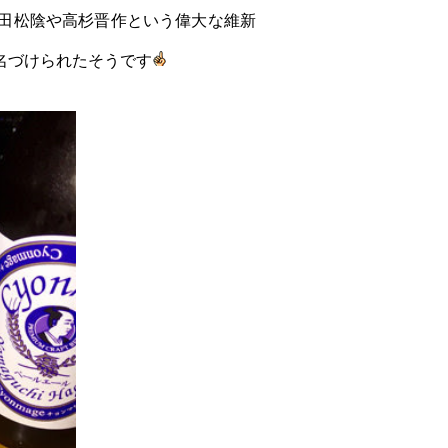
田松陰や高杉晋作という偉大な維新
名づけられたそうです