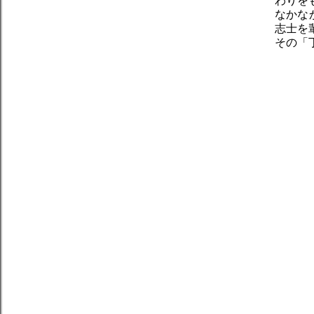
わりを
なかな
志士を
その「