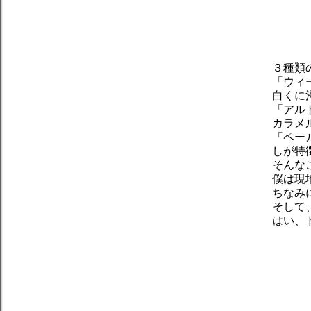
３種類
「ウィ
白くに
「アル
カラメ
「ペー
しが特
そんな
僕は現
ちなみ
そして
はい、