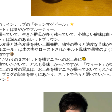
のラインナップの「チョンマゲビール」
ート」は爽やかでフルーティー。
濁っていて、生きた酵母が多く残っていて、心地よい酸味は白
ト」は深みのあるレッドブラウン。
ル麦芽と淡色麦芽を使い上面発酵、独特の香りと適度な苦味が
ルエール」は木の実やローストされたモルト風味で果物のよう
徴です
こだわりの３本セットを橘アニキへのお土産に
地でいただいて、どれも美味しかったですが、「ウィート」が
に上の２枚の写真は、お土産を橘アニキが撮っておいてくれた
、ブログの記事を書くにあたり、ネットで色々と調べていたら
ドン