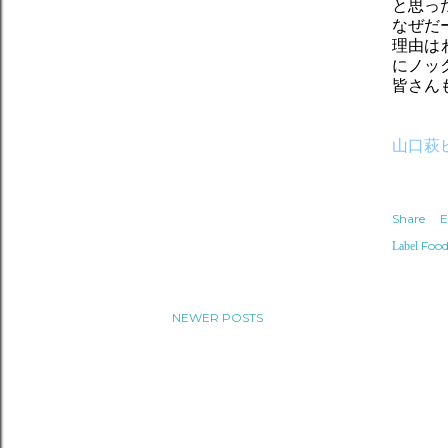
と思っ
なぜだ
理由は
にノッ
皆さん
山口萩
Share
E
Food
Label
NEWER POSTS