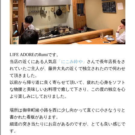
LIFE ADORE
の
Rumi
です。
当店の近くにある人気店
「にこみ鈴や」
さんで長年店長をさ
れていたご主人が、
藤井大丸の近くで独立されたので伺わせ
て頂きました。
以前から帰り道に良く寄らせて頂いて、
疲れた心身をソフト
な物腰と美味しいお料理で癒して下さり、
この度の独立を心
より楽しみにしておりました。
場所は御幸町綾小路を西に少し向かって直ぐに小さなうりと
書かれ
た看板があります。
細道の突き当たりにお店があるのですが、とても良い感じで
す。