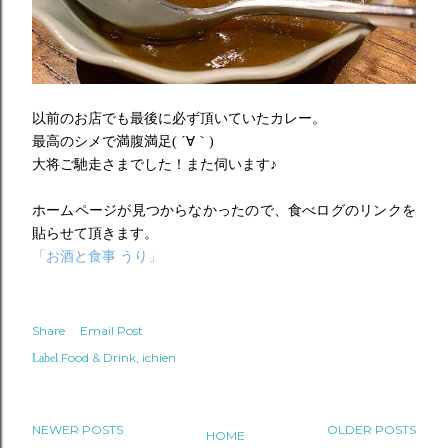
以前のお店でも最後に必ず頂いていたカレー。
最高のシメで満腹満足(
´
∀｀)
大将ご馳走さまでした！また伺います♪
ホームページが見つからなかったので、
食べログのリンクを
貼らせて頂きます。
「お酒と食事
うり」
Share
Email Post
Food & Drink
ichien
Label
NEWER POSTS
OLDER POSTS
HOME