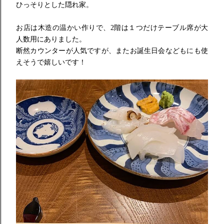
ひっそりとした隠れ家。
お店は木造の温かい作りで、
2
階は１つだけテーブル席が大
人数用
にありました。
断然カウンターが人気ですが、
またお誕生日会などもにも使
えそうで嬉しいです！