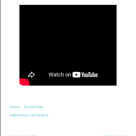
Share
Email Post
Music
tachibana
Label