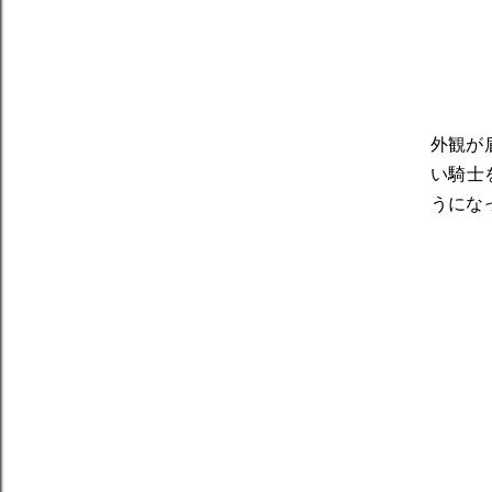
外観が
い騎士を
うにな