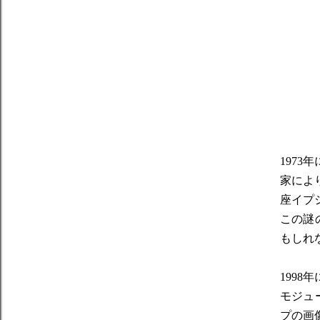
197
家によ
座イプ
この謎
もしれ
199
モジュ
プの画