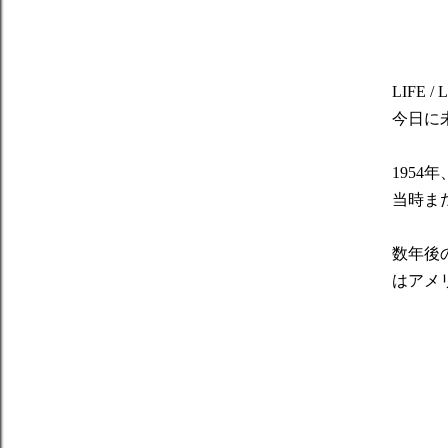
LIFE 
今日に未
195
当時ま
数年後
はアメ