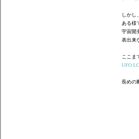
しかし
ある様
宇宙開
表出来
ここま
UFO 
長めの