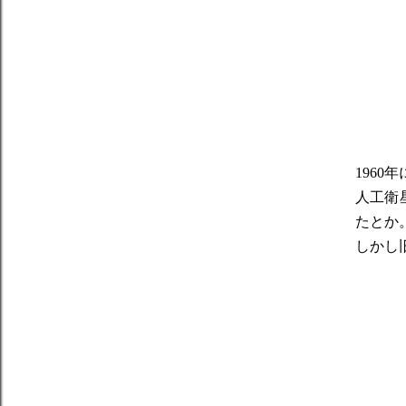
196
人工衛
たとか
しかし