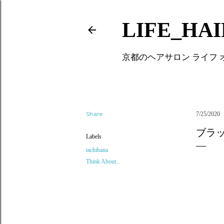
LIFE_HA
京都のヘアサロン ライフ
Share
7/25/2020
ブラック
Labels
tachibana
Think About...