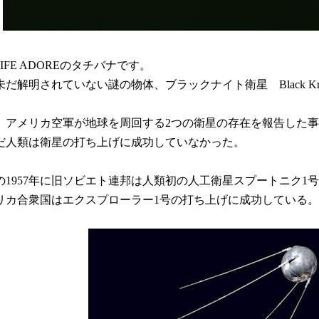
/ LIFE ADOREのタチバナです。
だ解明されていない謎の物体、ブラックナイト衛星 Black Knight 
4年、アメリカ空軍が地球を周回する2つの衛星の存在を報告した
だ人類は衛星の打ち上げに成功していなかった。
の1957年に旧ソビエト連邦は人類初の人工衛星スプートニク1号
リカ合衆国はエクスプローラー1号の打ち上げに成功している。