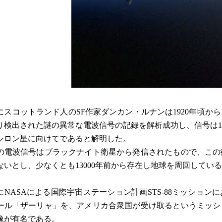
3年にスコットランド人のSF作家ダンカン・ルナンは1920年頃か
り検出された謎の異常な電波信号の記録を解析成功し、信号は13
シロン星に向けてであると解明した。
の電波信号はブラックナイト衛星から発信されたもので、この
ないとし、少なくとも13000年前から存在し地球を周回してい
8年にNASAによる国際宇宙ステーション計画STS-88ミッショ
ール「ザーリャ」を、アメリカ合衆国が受け取るというミッシ
像が有名である。