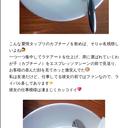
こんな愛情タップリのカプチーノを飲めば、そりゃ名残惜し
いよね
一つ一つ集中してラテアートを仕上げ、席に運ばれていくわ
が子（カプチーノ）をエスプレッソマシーンの前で見送り、
お客様の喜んだ顔を見てホッと微笑んでた
私は友達だけど、仕事してる彼女の前ではファンなので、ラ
イバル多しであります
彼女の仕事模様は凄まじくカッコイイ