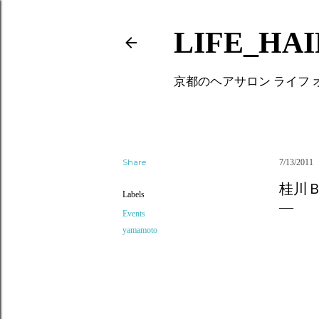
LIFE_HA
京都のヘアサロン ライフ
Share
7/13/2011
桂川
Labels
Events
yamamoto