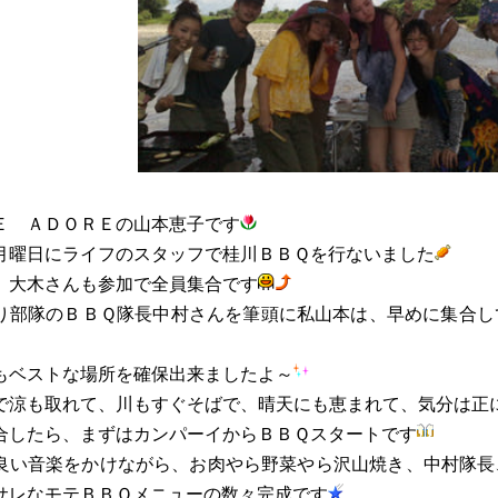
Ｅ ＡＤＯＲＥの山本恵子です
月曜日にライフのスタッフで桂川ＢＢＱを行ないました
、大木さんも参加で全員集合です
り部隊のＢＢＱ隊長中村さんを筆頭に私山本は、早めに集合し
もベストな場所を確保出来ましたよ～
で涼も取れて、川もすぐそばで、晴天にも恵まれて、気分は正
合したら、まずはカンパーイからＢＢＱスタートです
良い音楽をかけながら、お肉やら野菜やら沢山焼き、中村隊長
サレなモテＢＢＱメニューの数々完成です