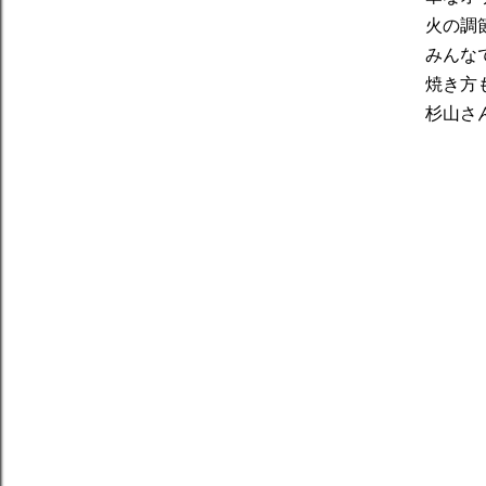
火の調
みんな
焼き方
杉山さ