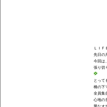
ＬＩＦ
先日の
今回は
張り切
とって
橋の下
全員集
心地の
華なオ