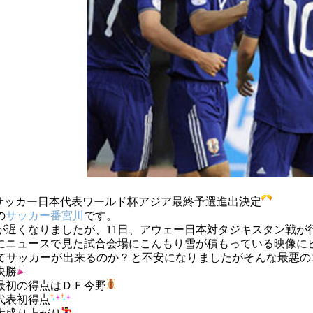
サッカー日本代表ワールド杯アジア最終予選進出決定
の
サッカー番宮川
です。
が遅くなりましたが、11日、アウェー日本対タジキスタン戦が
にニュースで見た試合会場にこんもり雪が積もっている映像に
てサッカーが出来るのか？と不安になりましたがそんな最悪の
快勝
最初の得点はＤＦ今野
代表初得点