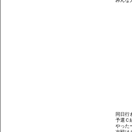
みんな
同日行
予選Ｃ
やった
次戦は