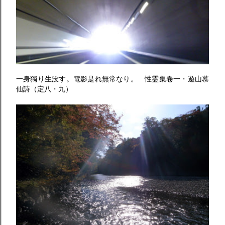
一身獨り生没す。電影是れ無常なり。 性霊集卷一・遊山慕
仙詩（定八・九）