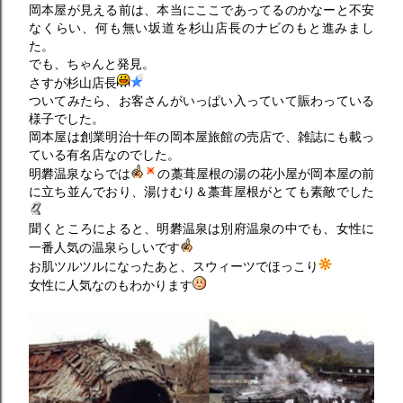
岡本屋が見える前は、本当にここであってるのかなーと不安
なくらい、何も無い坂道を杉山店長のナビのもと進みまし
た。
でも、ちゃんと発見。
さすが杉山店長
ついてみたら、お客さんがいっぱい入っていて賑わっている
様子でした。
岡本屋は創業明治十年の岡本屋旅館の売店で、雑誌にも載っ
ている有名店なのでした。
明礬温泉ならでは
の藁葺屋根の湯の花小屋が岡本屋の前
に立ち並んでおり、湯けむり＆藁葺屋根がとても素敵でした
聞くところによると、明礬温泉は別府温泉の中でも、女性に
一番人気の温泉らしいです
お肌ツルツルになったあと、スウィーツでほっこり
女性に人気なのもわかります