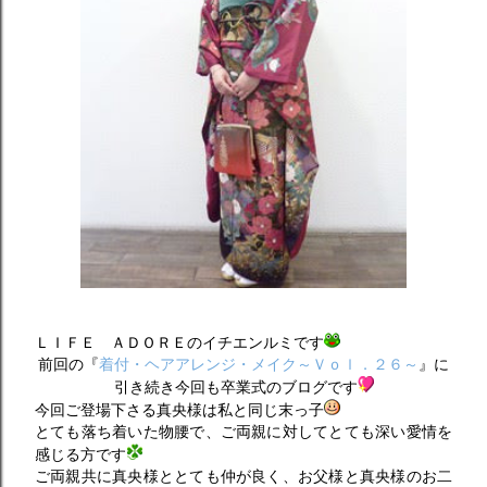
ＬＩＦＥ ＡＤＯＲＥのイチエンルミです
前回の『
着付・ヘアアレンジ・メイク～Ｖｏｌ．２６～
』に
引き続き今回も卒業式のブログです
今回ご登場下さる真央様は私と同じ末っ子
とても落ち着いた物腰で、ご両親に対してとても深い愛情を
感じる方です
ご両親共に真央様ととても仲が良く、お父様と真央様のお二