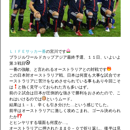
ＬＩＦＥサッカー番
の宮川です
ブラジルワールドカップアジア最終予選、１１日、いよいよ
第３戦目
一番の強敵、と言われるオーストラリアとの対戦です
この日本対オーストラリア戦、日本は何度も大事な試合でオ
ーストラリアに苦汁をなめさせられている事もあり今回こそ
は
と熱く見守っておられた方も多いはず。
前の２試合は日本が圧倒的な強さで勝利をおさめたので、こ
れはいけるのでは
というムード。
結果は１－１、辛くも引き分けた…という感じでした。
前半はオーストラリアに激しく攻めこまれ、ゴール決められ
たか
とヒンヤリする場面も何度か…。
オーストラリアに押されたまま０－０で折り返し、後半は見