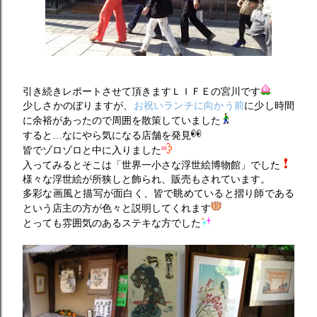
引き続きレポートさせて頂きますＬＩＦＥの宮川です
少しさかのぼりますが、
お祝いランチに向かう前
に少し時間
に余裕があったので周囲を散策していました
すると…なにやら気になる店舗を発見
皆でゾロゾロと中に入りました
入ってみるとそこは「世界一小さな浮世絵博物館」でした
様々な浮世絵が所狭しと飾られ、販売もされています。
多彩な画風と描写が面白く、皆で眺めていると摺り師である
という店主の方が色々と説明してくれます
とっても雰囲気のあるステキな方でした