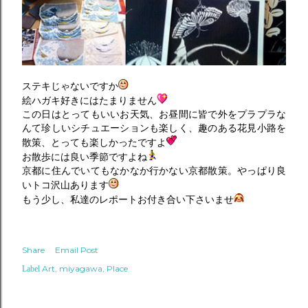
ステキじゃないですか
絵ハガキ好きにはたまりません
この日はとってもいいお天気、お昼間に皆で外をプラプラな
んて珍しいシチュエーションも楽しく、趣のある花見小路を
散策、とっても楽しかったですよ
お散歩には良い季節ですよね
京都に住んでいてもなかなか行かない京都散策。やっぱり良
いトコ沢山あります
もう少し、私達のレポートお付き合い下さいませ
Share
Email Post
Art
miyagawa
Place
Label