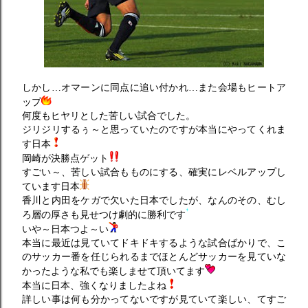
しかし…オマーンに同点に追い付かれ…また会場もヒートア
ップ
何度もヒヤリとした苦しい試合でした。
ジリジリするぅ～と思っていたのですが本当にやってくれま
す日本
岡崎が決勝点ゲット
すごい～、苦しい試合もものにする、確実にレベルアップし
ています日本
香川と内田をケガで欠いた日本でしたが、なんのその、むし
ろ層の厚さも見せつけ劇的に勝利です
いや～日本つよ～い
本当に最近は見ていてドキドキするような試合ばかりで、こ
のサッカー番を任じられるまでほとんどサッカーを見ていな
かったような私でも楽しませて頂いてます
本当に日本、強くなりましたよね
詳しい事は何も分かってないですが見ていて楽しい、てすご