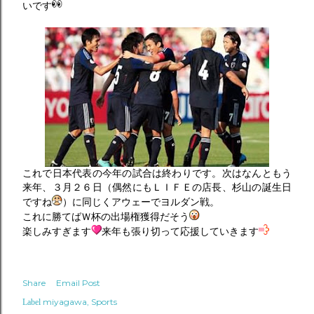
いです
これで日本代表の今年の試合は終わりです。次はなんともう
来年、３月２６日（偶然にもＬＩＦＥの店長、杉山の誕生日
ですね
）に同じくアウェーでヨルダン戦。
これに勝てばＷ杯の出場権獲得だそう
楽しみすぎます
来年も張り切って応援していきます
Share
Email Post
miyagawa
Sports
Label