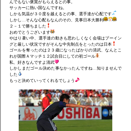
んでもない褒賞がもらえるとの事。
サッカーに熱い国なんですね。
しかも気温が３０度を越えるとの事、選手達が心配です
しかし…そんな心配もなんのその、見事日本大勝利
２－１で勝ちました
おめでとうございます
やはり暑い中、選手達の動きも思わしくなく会場はブーイン
グと厳しい状況ですがそんな中先制点をとったのは日本
ゴールを奪ったのは２３歳になったばかりの清武、なんとこ
れが国際Ａマッチ１２試合目にしての初ゴール
私、好きなんですよ清武
しかしまだゴール決めた事なかったんですね…知りませんで
した
もっと決めていってくれるでしょう