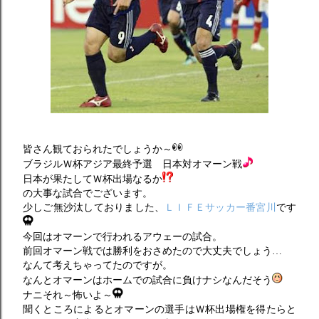
皆さん観ておられたでしょうか～
ブラジルＷ杯アジア最終予選 日本対オマーン戦
日本が果たしてＷ杯出場なるか
の大事な試合でございます。
少しご無沙汰しておりました、
ＬＩＦＥサッカー番宮川
です
今回はオマーンで行われるアウェーの試合。
前回オマーン戦では勝利をおさめたので大丈夫でしょう…
なんて考えちゃってたのですが。
なんとオマーンはホームでの試合に負けナシなんだそう
ナニそれ～怖いよ～
聞くところによるとオマーンの選手はＷ杯出場権を得たらと