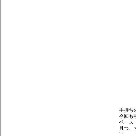
手持ち
今回も
ベース
且つ、