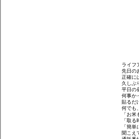
ライフ
先日の
正確に
久しぶ
平日の
何事か
貼るだ
何でも
「お米
「取る
「簡単
聞こえ