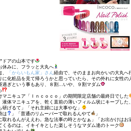
アドアの山本です
お休みに、フラッと大丸へ
は、
「からいもん家」さん
経由で、そのままお向かいの大丸へ
りに化粧品を見て帰ろうかと思っていたら、その外れに女性の
昼過ぎという事もあり、８割…いや、９割マダム
っ
けマニキュア「Ｉｎｃｏｃｏ」の期間限定店舗の最終日でした
、液体マニキュアを、乾く直前の薄いフィルム状にキープした
も研げるて」「それ主婦には大事やな」
時は
」「普通のリムーバーで取れるんやて
」
に取れるんがええわ。急な法事の時とかなぁ」「お出かけはお
てくるのは、イキイキとした楽しそうなマダム達のトーク