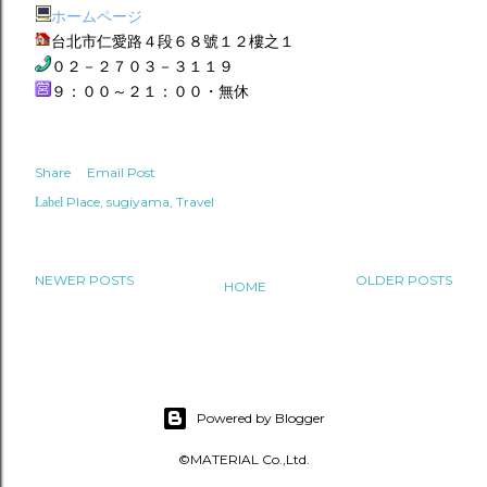
ホームページ
台北市仁愛路４段６８號１２樓之１
０２－２７０３－３１１９
９：００～２１：００・無休
Share
Email Post
Place
sugiyama
Travel
Label
NEWER POSTS
OLDER POSTS
HOME
Powered by Blogger
©MATERIAL Co.,Ltd.