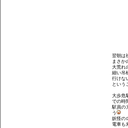
翌朝は
まさか
大荒れ
細い吊
行けな
という
大歩危
での時
駅員の
う
妖怪の
電車も