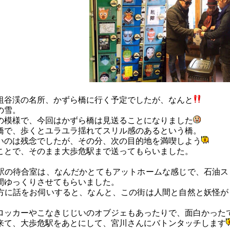
祖谷渓の名所、かずら橋に行く予定でしたが、なんと
の雪。
の模様で、今回はかずら橋は見送ることになりました
橋で、歩くとユラユラ揺れてスリル感のあるという橋。
いのは残念でしたが、その分、次の目的地を満喫しよう
ことで、そのまま大歩危駅まで送ってもらいました。
駅の待合室は、なんだかとてもアットホームな感じで、石油ス
間ゆっくりさせてもらいました。
方に話をお伺いすると、なんと、この街は人間と自然と妖怪が
ロッカーやこなきじじいのオブジェもあったりで、面白かった
来て、大歩危駅をあとにして、宮川さんにバトンタッチします