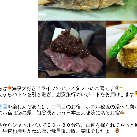
ちは
温泉大好き
ライフのアシスタントの常喜です
んからバトンを引き継ぎ、慰安旅行のレポートをお届けします
物園
を楽しんだあとは、二日目のお宿、ホテル秘境の湯へと向
のお宿は徳島県、祖谷渓という日本三大秘境にあるお宿
駅からシャトルバスで２０～３０分程、山道を揺られてやっと
、早速お待ちかねの夜ご飯
夜ご飯、美味でしたよー