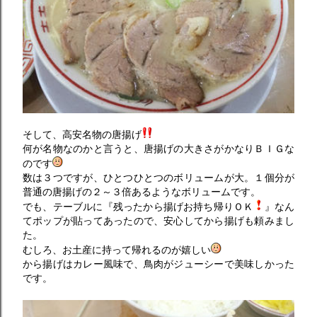
そして、高安名物の唐揚げ
何が名物なのかと言うと、唐揚げの大きさがかなりＢＩＧな
のです
数は３つですが、ひとつひとつのボリュームが大。１個分が
普通の唐揚げの２～３倍あるようなボリュームです。
でも、テーブルに『残ったから揚げお持ち帰りＯＫ
』なん
てポップが貼ってあったので、安心してから揚げも頼みまし
た。
むしろ、お土産に持って帰れるのが嬉しい
から揚げはカレー風味で、鳥肉がジューシーで美味しかった
です。