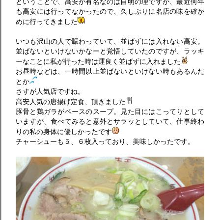
ということで、高安が有名なのは自明の理ですが、最近何年
も高安には行ってなかったので、久しぶりに名店の味を確か
めに行ってきました
いつも沢山の人で賑わっていて、並ばずには入れない高安。
並ばないといけないかなーと覚悟していたのですが、ラッキ
ーなことに私が行った時は運良く並ばずに入れました
お昼時などは、一時間以上並ばないといけない時もあるんだ
とか
さすが人気店ですね。
高安人気の唐揚げ定食、頂きました
豚骨と鶏ガラがベースのスープ。見た目にはこってりとして
いますが、食べてみると意外とサラッとしていて、仕事終わ
りの私の身体に優しかったです
チャーシューも５、６枚入っており、美味しかったです。