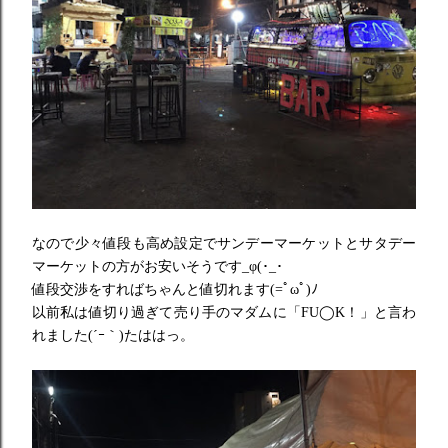
なので少々値段も高め設定でサンデーマーケットとサタデー
マーケ
ットの方がお安いそうです_φ(･_･
値段交渉をすればちゃんと値切れます(=ﾟωﾟ)ﾉ
以前私は値切り過ぎて売り手のマダムに「FU◯K！」と言わ
れました(´ｰ｀)たははっ。