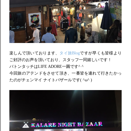
楽しんで頂いております、
タイ旅Blog
ですが早くも皆様より
ご好評のお声を頂いており、スタッフ一同嬉しいです！
バトンタッチはLIFE ADORE一圓です^ ^
今回旅のアテンドをさせて頂き、
一番皆を連れて行きたかっ
たのがチェンマイ ナイトバザールです
( ^ω^ )