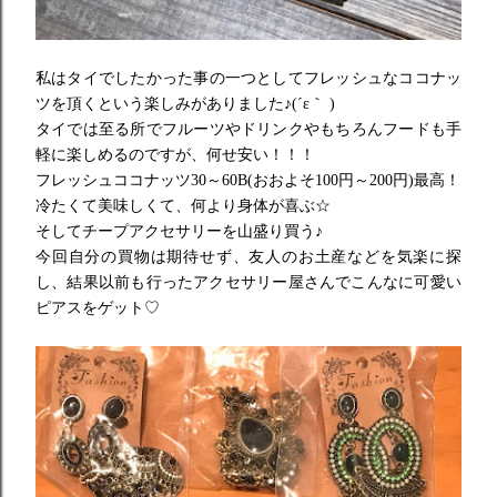
私はタイでしたかった事の一つとしてフレッシュなココナッ
ツを頂
くという楽しみがありました♪(´ε｀ )
タイでは至る所でフルーツやドリンクやもちろんフードも手
軽に楽
しめるのですが、何せ安い！！！
フレッシュココナッツ30～60B(おおよそ100円～
200円)最高！
冷たくて美味しくて、何より身体が喜ぶ☆
そしてチープアクセサリーを山盛り買う♪
今回自分の買物は期待せず、友人のお土産などを気楽に探
し、
結果以前も行ったアクセサリー屋さんでこんなに可愛い
ピアスをゲ
ット♡