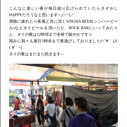
こんなに楽しい夜が毎日繰り広げられていたらさぞかし
HAPPY
だろうなと思います＼(^-^)／
買物に疲れたら夜風と共に頂くSINGHA BEER(シンハービー
ル)などタイビールを頂いたり、ROCK BARにいってみたり
と、
タイの夜は12時頃まで余裕で賑やかです☆
因みに我々も連日1時頃まで夜遊びしておりました(=´∀｀)
人
(´∀｀=)
タイの夜はまだまだ続きます～