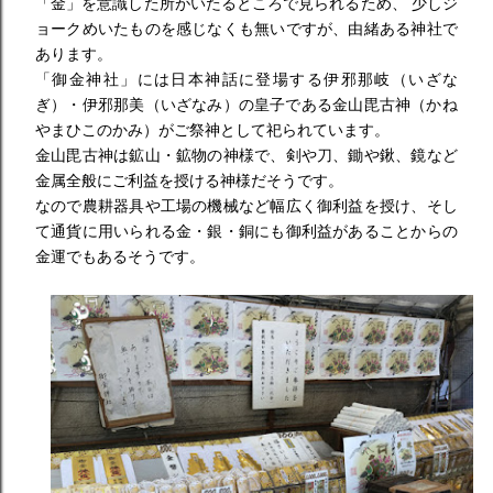
「金」を意識した所がいたるところで見られるため、 少しジ
ョークめいたものを感じなくも無いですが、
由緒ある神社で
あります。
「御金神社」には日本神話に登場する伊邪那岐（いざな
ぎ）・
伊邪那美（いざなみ）の皇子である金山毘古神（
かね
やまひこのかみ）がご祭神として祀られています。
金山毘古神は鉱山・鉱物の神様で、剣や刀、鋤や鍬、
鏡など
金属全般にご利益を授ける神様だそうです。
なので農耕器具や工場の機械など幅広く御利益を授け、
そし
て通貨に用いられる金・銀・
銅にも御利益があることからの
金運でもあるそうです。