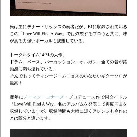
氏は主にテナー・サックスの奏者だが、B1に収録されている
この「Love Will Find A Way」では炸裂するブロウと共に、味
がある力強いボーカルも披露している。
トータルタイム14:31の大作。
ドラム、ベース、パーカッション、オルガン、全ての音が躍
動感に満ち溢れている。
そんでもってティシージ・ムニョスのいなたいギターソロが
最高！
翌年に
ノーマン・コナーズ
・プロデュース作で
同タイトル
「Love Will Find A Way」名のアルバムを発表して再度同曲を
収録していますが、収録時間も大幅に短くアレンジも今作の
とは随分と違います。