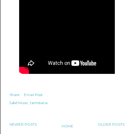
Share
Email Post
Music
tachibana
Label
NEWER POSTS
OLDER POSTS
HOME