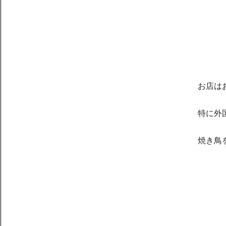
お店は
特に外
焼き鳥