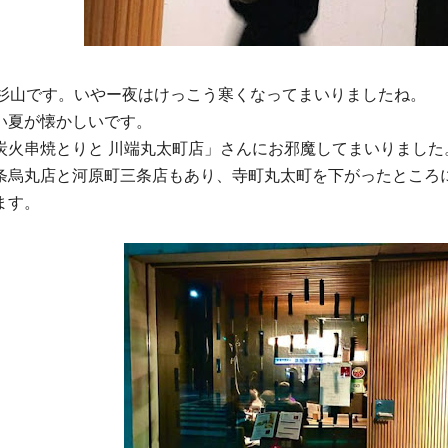
Eの杉山です。いやー夜はけっこう寒くなってまいりました
ね。
い夏が懐かしいです。
炭火串焼とりと 川端丸太町店」さんにお邪魔してまいりました
条烏丸店と河原町三条店もあり、寺町丸太町を下がったとこ
ろ
ます。