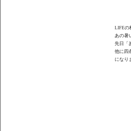
LIF
あの暑
先日「
他に四
になり