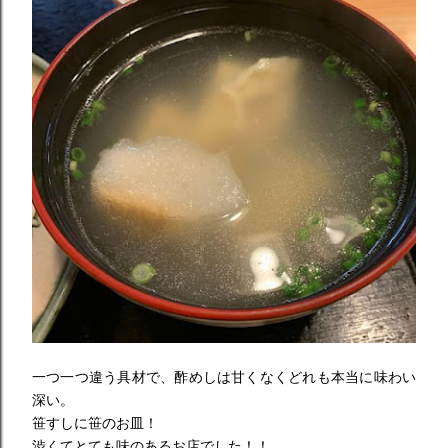
一つ一つ違う具材で、酢めしは甘くなくどれも本当に味わい
深い。
笹すしに笹のお皿！
渋くてとても味のあるお店でした！！