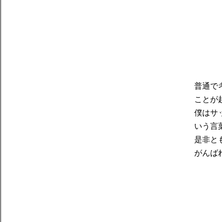
普通で
ことが
僕はサ
いう言
是非と
がんば