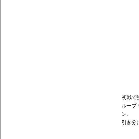
初戦で
ループ
ン。
引き分