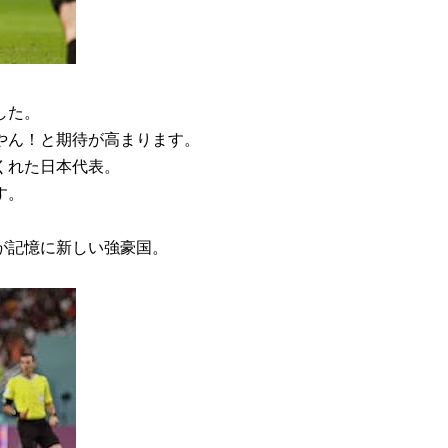
した。
やん！と期待が高まります。
くれた日本代表。
す。
が記憶に新しい強豪国。