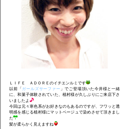
ＬＩＦＥ ＡＤＯＲＥのイチエンルミです
以前「
ガールズサーファー
」でご登場頂いた今井様と一緒
に、和菓子体験されていた、植村様が久しぶりにご来店下さ
いましたよ
今回は元々寒色系がお好きなのもあるのですが、フワッと透
明感を感じる植村様にマットベージュで染めさせて頂きまし
た
髪が柔らかく見えますね