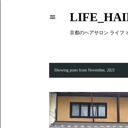
LIFE_HA
京都のヘアサロン ライフ
Showing posts from November, 2021
P
o
s
t
s