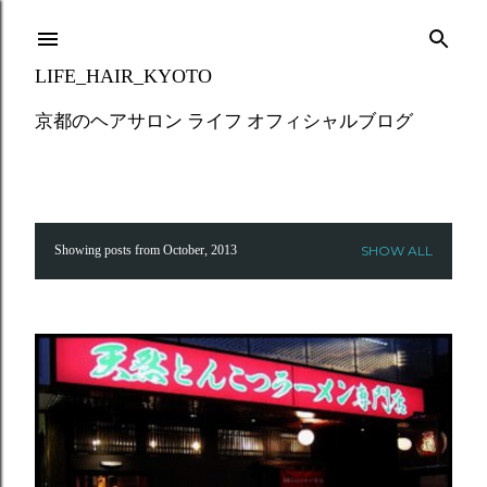
Skip to main content
LIFE_HAIR_KYOTO
京都のヘアサロン ライフ オフィシャルブログ
Showing posts from October, 2013
SHOW ALL
P
o
s
t
s