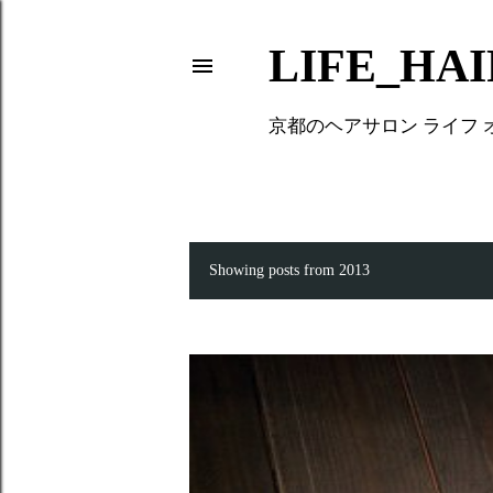
LIFE_HA
京都のヘアサロン ライフ
Showing posts from 2013
P
o
s
t
s