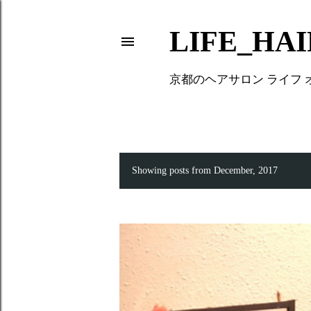
LIFE_HA
京都のヘアサロン ライフ
Showing posts from December, 2017
P
o
s
t
s